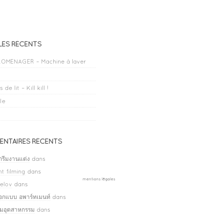
LES RÉCENTS
OMENAGER – Machine à laver
 de lit – Kill kill !
le
NTAIRES RÉCENTS
กรีมงานแต่ง
dans
t filming
dans
mentions légales
elov
dans
ออกแบบ อพาร์ทเมนท์
dans
ลมอุตสาหกรรม
dans