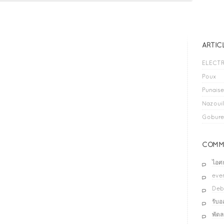
ARTIC
ELECTR
Poux
Punaises
Nazouil
Gobure
COMME
ไอศ
even
Deb
รับ
พัด