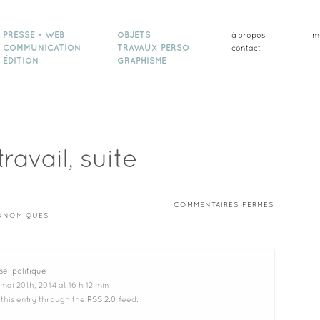
PRESSE • WEB
OBJETS
à propos
m
COMMUNICATION
TRAVAUX PERSO
contact
ÉDITION
GRAPHISME
ravail, suite
SUR
COMMENTAIRES FERMÉS
CONTRAT
CONOMIQUES
DE
TRAVAIL,
SUITE
se
,
politique
mai 20th, 2014 at 16 h 12 min
 this entry through the
RSS 2.0
feed.