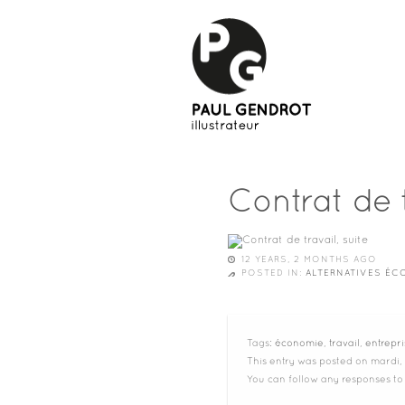
Contrat de t
12 YEARS, 2 MONTHS AGO
POSTED IN:
ALTERNATIVES É
Tags:
économie
,
travail
,
entrepri
This entry was posted on mardi, 
You can follow any responses to