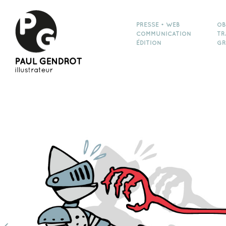
PRESSE • WEB
OB
COMMUNICATION
TR
ÉDITION
GR