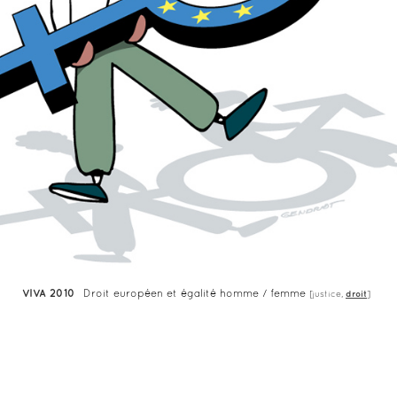
VIVA 2010
Droit européen et égalité homme / femme
[
justice
,
droit
]