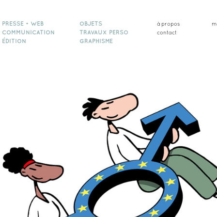
PRESSE • WEB
OBJETS
à propos
m
COMMUNICATION
TRAVAUX PERSO
contact
ÉDITION
GRAPHISME