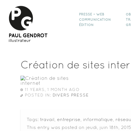
PRESSE • WEB
OB
COMMUNICATION
TR
ÉDITION
GR
Création de sites inte
11 YEARS, 1 MONTH AGO
POSTED IN:
DIVERS PRESSE
Tags:
travail
,
entreprise
,
informatique
,
réseau
This entry was posted on jeudi, juin 18th, 2015