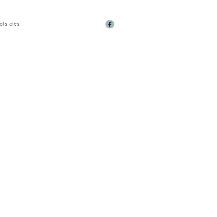
ots-clés
ONALE