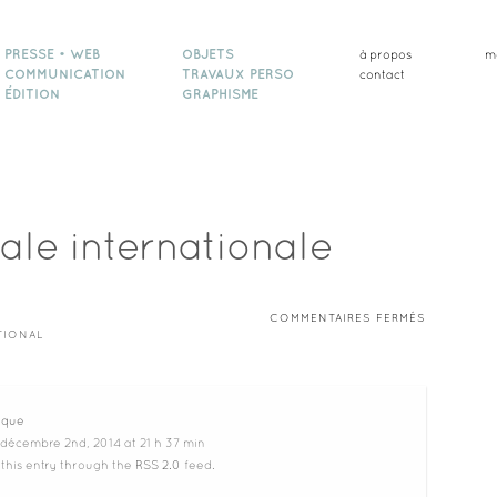
PRESSE • WEB
OBJETS
à propos
m
COMMUNICATION
TRAVAUX PERSO
contact
ÉDITION
GRAPHISME
ale internationale
SUR
COMMENTAIRES FERMÉS
JUSTICE
TIONAL
PÉNALE
INTERNATI
tique
 décembre 2nd, 2014 at 21 h 37 min
 this entry through the
RSS 2.0
feed.