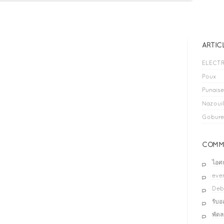
ARTIC
ELECTR
Poux
Punaises
Nazouil
Gobure
COMME
ไอศ
even
Deb
รับ
พัด