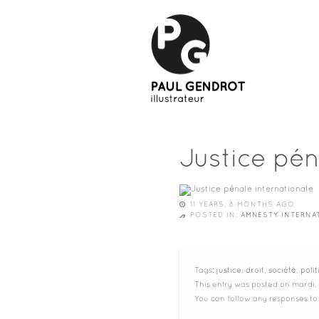
Justice pén
11 YEARS, 8 MONTHS AGO
POSTED IN:
AMNESTY INTERNA
Tags:
justice
,
droit
,
société
,
poli
This entry was posted on mardi,
You can follow any responses to