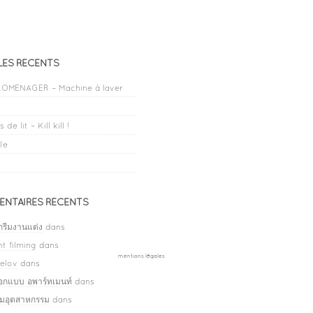
LES RÉCENTS
OMENAGER – Machine à laver
 de lit – Kill kill !
le
NTAIRES RÉCENTS
กรีมงานแต่ง
dans
t filming
dans
mentions légales
elov
dans
ออกแบบ อพาร์ทเมนท์
dans
ลมอุตสาหกรรม
dans