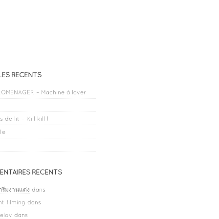
LES RÉCENTS
OMENAGER – Machine à laver
 de lit – Kill kill !
le
NTAIRES RÉCENTS
กรีมงานแต่ง
dans
t filming
dans
elov
dans