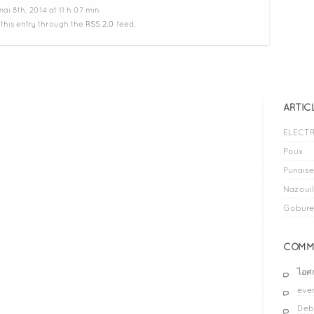
ai 8th, 2014 at 11 h 07 min
 this entry through the
RSS 2.0
feed.
ARTIC
ELECTR
Poux
Punaises
Nazouil
Gobure
COMME
ไอศ
even
Deb