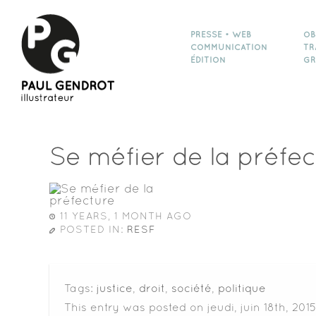
PRESSE • WEB
OB
COMMUNICATION
TR
ÉDITION
GR
Se méfier de la préfec
11 YEARS, 1 MONTH AGO
POSTED IN:
RESF
Tags:
justice
,
droit
,
société
,
politique
This entry was posted on jeudi, juin 18th, 201