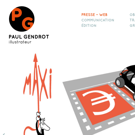
PRESSE • WEB
OB
COMMUNICATION
TR
ÉDITION
GR