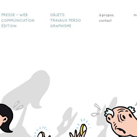
PRESSE • WEB
OBJETS
à propos
m
COMMUNICATION
TRAVAUX PERSO
contact
ÉDITION
GRAPHISME