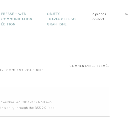
PRESSE • WEB
OBJETS
à propos
m
COMMUNICATION
TRAVAUX PERSO
contact
ÉDITION
GRAPHISME
SUR
COMMENTAIRES FERMÉS
/RL/• COMMENT VOUS DIRE
 novembre 3rd, 2014 at 12 h 50 min
 this entry through the
RSS 2.0
feed.