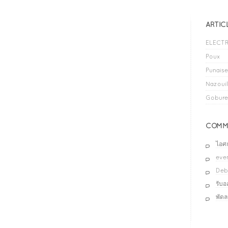
ARTIC
ELECTR
Poux
Punaises
Nazouil
Gobure
COMME
ไอศ
even
Deb
รับ
พัด