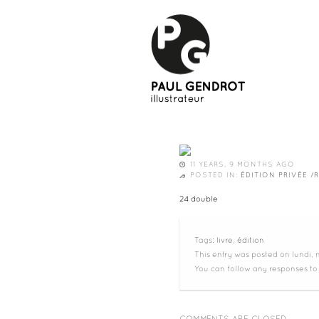
11 YEARS, 9 MONTHS AGO
POSTED IN:
ÉDITION PRIVÉE 
24 double
Tags:
livre
,
édition
This entry was posted on lundi,
You can follow any responses to