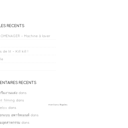
LES RÉCENTS
OMENAGER – Machine à laver
 de lit – Kill kill !
le
NTAIRES RÉCENTS
กรีมงานแต่ง
dans
t filming
dans
mentions légales
elov
dans
ออกแบบ อพาร์ทเมนท์
dans
ลมอุตสาหกรรม
dans