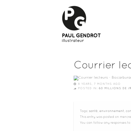
Courrier le
8 YEARS, 7 MONTHS AGO
POSTED IN:
60 MILLIONS DE 
Tags:
santé
,
environnement
,
co
This entry was posted on mercred
You can follow any responses to