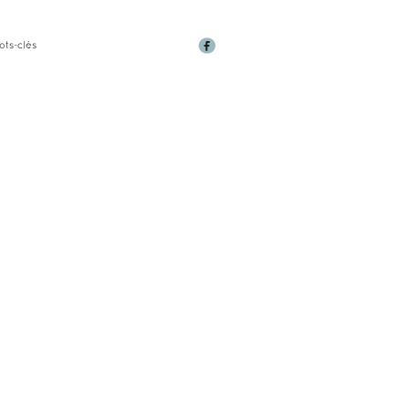
ots-clés
RANTS