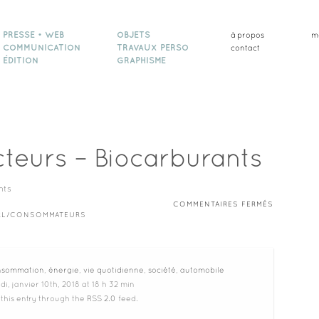
PRESSE • WEB
OBJETS
à propos
m
COMMUNICATION
TRAVAUX PERSO
contact
ÉDITION
GRAPHISME
cteurs – Biocarburants
SUR
COMMENTAIRES FERMÉS
COURRIER
/RL/CONSOMMATEURS
LECTEURS
–
BIOCARBU
nsommation
,
énergie
,
vie quotidienne
,
société
,
automobile
i, janvier 10th, 2018 at 18 h 32 min
 this entry through the
RSS 2.0
feed.