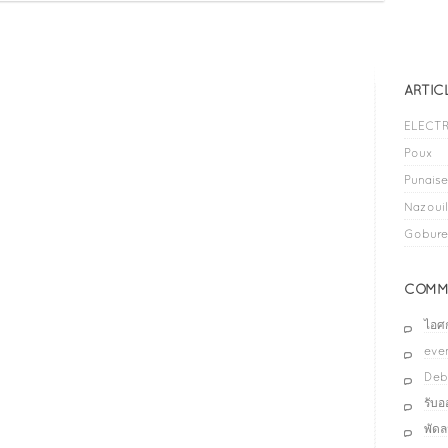
ARTIC
ELECTR
Poux
Punaises
Nazouil
Gobure
COMME
ไอศ
even
Deb
รับ
พัด