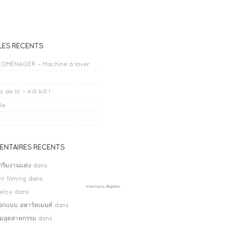
LES RÉCENTS
OMENAGER – Machine à laver
 de lit – Kill kill !
le
NTAIRES RÉCENTS
กรีมงานแต่ง
dans
t filming
dans
mentions légales
elov
dans
ออกแบบ อพาร์ทเมนท์
dans
ลมอุตสาหกรรม
dans