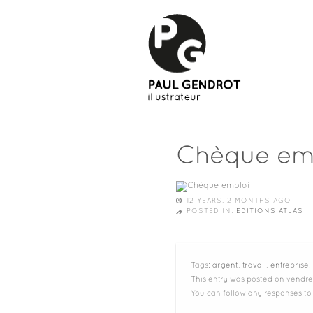
Chèque em
12 YEARS, 2 MONTHS AGO
POSTED IN:
EDITIONS ATLAS
Tags:
argent
,
travail
,
entreprise
,
This entry was posted on vendred
You can follow any responses to