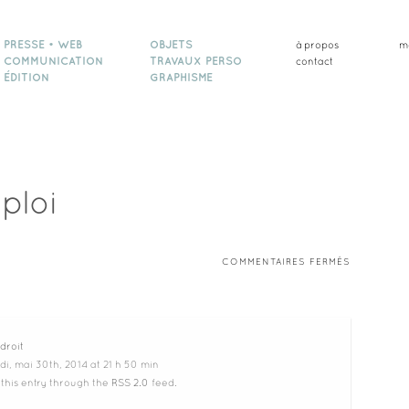
PRESSE • WEB
OBJETS
à propos
m
COMMUNICATION
TRAVAUX PERSO
contact
ÉDITION
GRAPHISME
ploi
SUR
COMMENTAIRES FERMÉS
CHÈQUE
EMPLOI
droit
i, mai 30th, 2014 at 21 h 50 min
 this entry through the
RSS 2.0
feed.