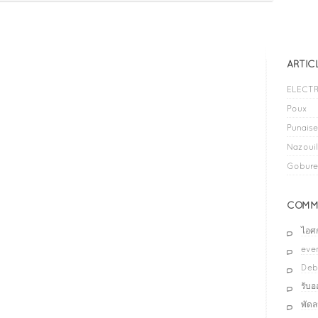
ARTIC
ELECTR
Poux
Punaises
Nazouil
Gobure
COMME
ไอศ
even
Deb
รับ
พัด