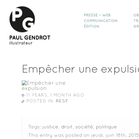
PRESSE • WEB
OB
COMMUNICATION
TR
ÉDITION
GR
Empêcher une expulsi
11 YEARS, 1 MONTH AGO
POSTED IN:
RESF
Tags:
justice
,
droit
,
société
,
politique
This entry was posted on jeudi, juin 18th, 201