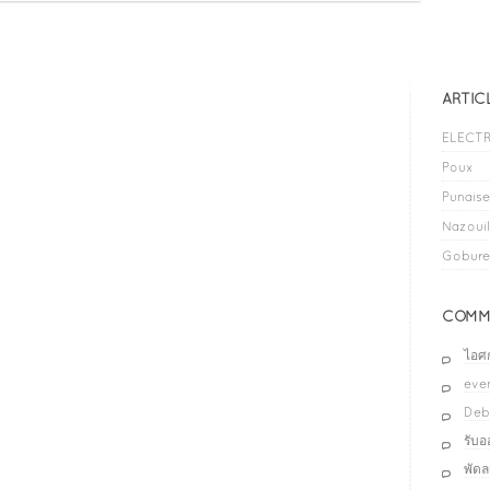
ARTIC
ELECTR
Poux
Punaises
Nazouil
Gobure
COMME
ไอศ
even
Deb
รับ
พัด