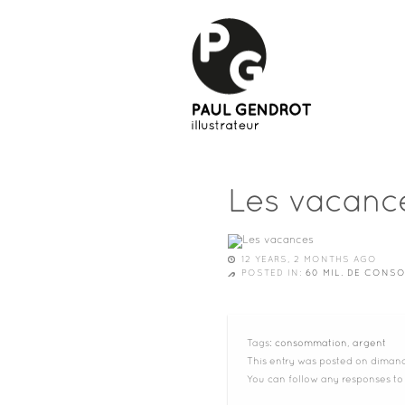
Les vacanc
12 YEARS, 2 MONTHS AGO
POSTED IN:
60 MIL. DE CONS
Tags:
consommation
,
argent
This entry was posted on dimanch
You can follow any responses to