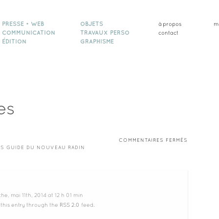
PRESSE • WEB
OBJETS
à propos
m
COMMUNICATION
TRAVAUX PERSO
contact
ÉDITION
GRAPHISME
es
SUR
COMMENTAIRES FERMÉS
LES
OS GUIDE DU NOUVEAU RADIN
VACANCES
e, mai 11th, 2014 at 12 h 01 min
 this entry through the
RSS 2.0
feed.