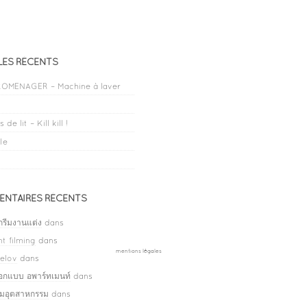
LES RÉCENTS
OMENAGER – Machine à laver
 de lit – Kill kill !
le
NTAIRES RÉCENTS
กรีมงานแต่ง
dans
t filming
dans
mentions légales
elov
dans
ออกแบบ อพาร์ทเมนท์
dans
ลมอุตสาหกรรม
dans