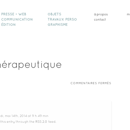
PRESSE • WEB
OBJETS
à propos
m
COMMUNICATION
TRAVAUX PERSO
contact
ÉDITION
GRAPHISME
hérapeutique
SUR
COMMENTAIRES FERMÉS
MI-
TEMPS
THÉRAPEU
i, mai 14th, 2014 at 9 h 49 min
 this entry through the
RSS 2.0
feed.