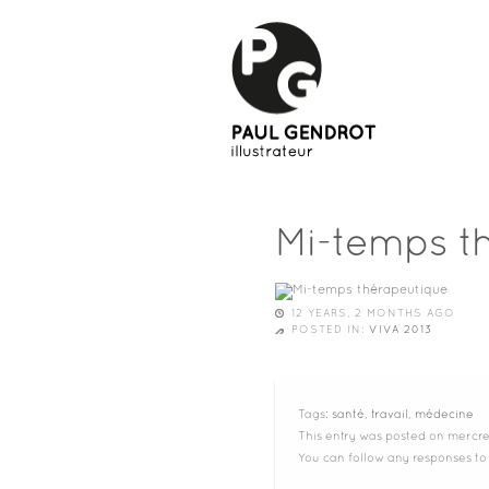
Mi-temps t
12 YEARS, 2 MONTHS AGO
POSTED IN:
VIVA 2013
Tags:
santé
,
travail
,
médecine
This entry was posted on mercred
You can follow any responses to