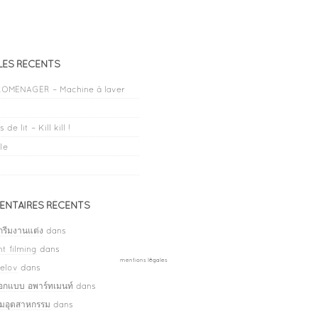
LES RÉCENTS
OMENAGER – Machine à laver
 de lit – Kill kill !
le
NTAIRES RÉCENTS
กรีมงานแต่ง
dans
t filming
dans
mentions légales
elov
dans
ออกแบบ อพาร์ทเมนท์
dans
ลมอุตสาหกรรม
dans