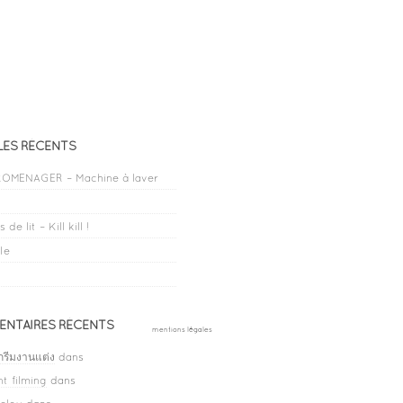
LES RÉCENTS
OMENAGER – Machine à laver
 de lit – Kill kill !
le
NTAIRES RÉCENTS
mentions légales
กรีมงานแต่ง
dans
t filming
dans