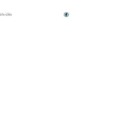
ots-clés
LE