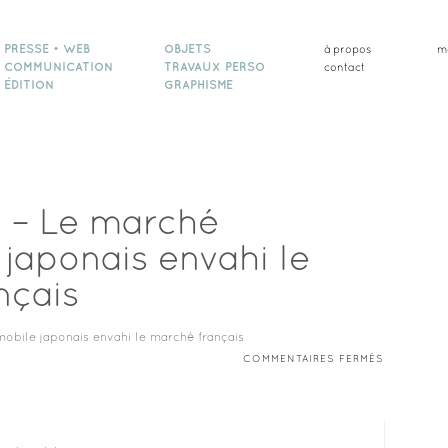
PRESSE • WEB
OBJETS
à propos
m
COMMUNICATION
TRAVAUX PERSO
contact
ÉDITION
GRAPHISME
 – Le marché
japonais envahi le
nçais
SUR
COMMENTAIRES FERMÉS
NOUVEL
OBS
–
LE
MARCHÉ
AUTOMOBI
JAPONAIS
ENVAHI
LE