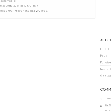
,
automobile
MARCHÉ
FRANÇAIS
mai 20th, 2014 at 12 h 01 min
 this entry through the
RSS 2.0
feed.
ARTIC
ELECTR
Poux
Punaises
Nazouil
Gobure
COMME
ไอศ
even