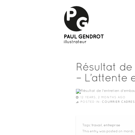
Résultat de
– L’attente 
12 YEARS, 2 MONTHS AGO
POSTED IN:
COURRIER CADRES
Tags:
travail
,
entreprise
This entry was posted on mardi, 