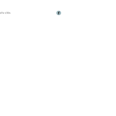
ots-clés
EN
HE