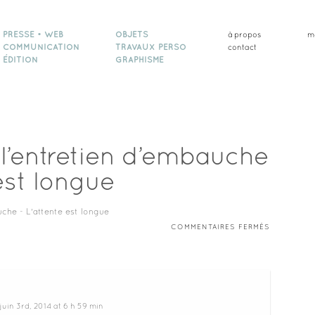
PRESSE • WEB
OBJETS
à propos
m
COMMUNICATION
TRAVAUX PERSO
contact
ÉDITION
GRAPHISME
 l’entretien d’embauche
est longue
SUR
COMMENTAIRES FERMÉS
RÉSULTAT
DE
L’ENTRETI
D’EMBAUC
–
L’ATTENTE
EST
LONGUE
juin 3rd, 2014 at 6 h 59 min