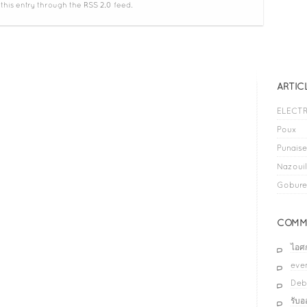
 this entry through the
RSS 2.0
feed.
ARTIC
ELECTR
Poux
Punaises
Nazouil
Gobure
COMME
ไอศ
even
Deb
รับ