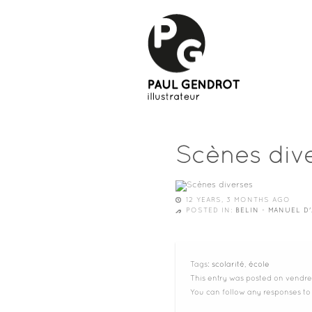
Scènes div
12 YEARS, 3 MONTHS AGO
POSTED IN:
BELIN - MANUEL D
Tags:
scolarité
,
école
This entry was posted on vendred
You can follow any responses to