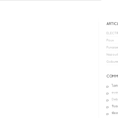
ARTIC
ELECTR
Poux
Punaises
Nazouil
Gobure
COMME
ไอศ
even
Deb
รับ
พัด