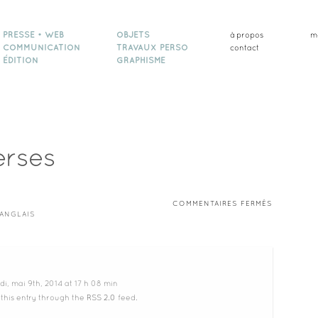
PRESSE • WEB
OBJETS
à propos
m
COMMUNICATION
TRAVAUX PERSO
contact
ÉDITION
GRAPHISME
erses
SUR
COMMENTAIRES FERMÉS
SCÈNES
'ANGLAIS
DIVERSES
i, mai 9th, 2014 at 17 h 08 min
 this entry through the
RSS 2.0
feed.