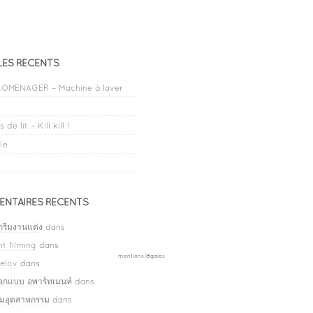
LES RÉCENTS
OMENAGER – Machine à laver
 de lit – Kill kill !
le
NTAIRES RÉCENTS
กรีมงานแต่ง
dans
t filming
dans
mentions légales
elov
dans
ออกแบบ อพาร์ทเมนท์
dans
ลมอุตสาหกรรม
dans