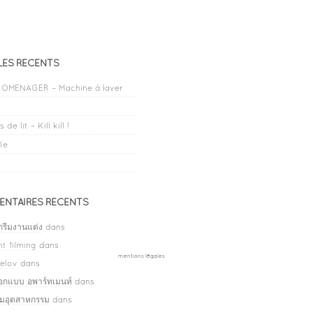
LES RÉCENTS
OMENAGER – Machine à laver
 de lit – Kill kill !
le
NTAIRES RÉCENTS
กรีมงานแต่ง
dans
t filming
dans
mentions légales
elov
dans
ออกแบบ อพาร์ทเมนท์
dans
ลมอุตสาหกรรม
dans