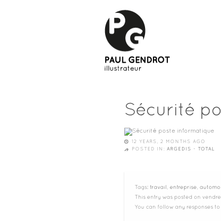
Sécurité po
12 YEARS, 2 MONTHS AGO
POSTED IN:
ARGEDIS - TOTAL
Tags:
travail
,
entreprise
,
automo
This entry was posted on vendred
You can follow any responses to