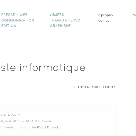
PRESSE • WEB
OBJETS
à propos
m
COMMUNICATION
TRAVAUX PERSO
contact
ÉDITION
GRAPHISME
ste informatique
SUR
COMMENTAIRES FERMÉS
SÉCURITÉ
POSTE
INFORMAT
bile
,
sécurité
i, mai 30th, 2014 at 21 h 32 min
 this entry through the
RSS 2.0
feed.