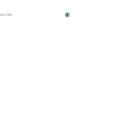
ots-clés
IQUE