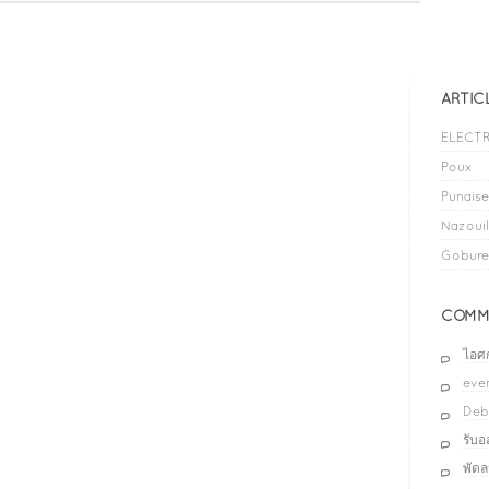
ARTIC
ELECTR
Poux
Punaises
Nazouil
Gobure
COMME
ไอศ
even
Deb
รับ
พัด