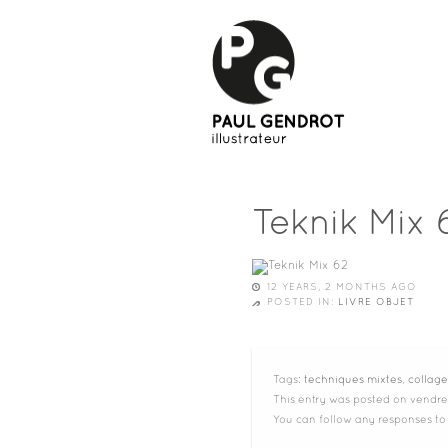
Teknik Mix 
12 YEARS, 2 MONTHS AGO
POSTED IN:
LIVRE OBJET
Tags:
techniques mixtes
,
collage
This entry was posted on vendred
You can follow any responses to