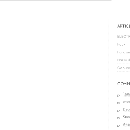
ARTIC
ELECTR
Poux
Punaises
Nazouil
Gobure
COMME
ไอศ
even
Deb
รับ
พัด