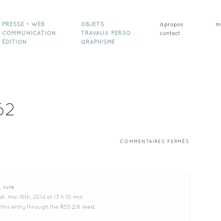
PRESSE • WEB
OBJETS
à propos
m
COMMUNICATION
TRAVAUX PERSO
contact
ÉDITION
GRAPHISME
62
SUR
COMMENTAIRES FERMÉS
TEKNIK
MIX
62
,
livre
i, mai 16th, 2014 at 13 h 10 min
 this entry through the
RSS 2.0
feed.