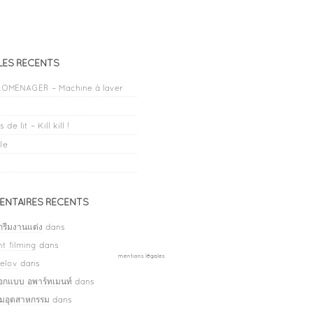
LES RÉCENTS
OMENAGER – Machine à laver
 de lit – Kill kill !
le
NTAIRES RÉCENTS
กรีมงานแต่ง
dans
t filming
dans
mentions légales
elov
dans
ออกแบบ อพาร์ทเมนท์
dans
ลมอุตสาหกรรม
dans