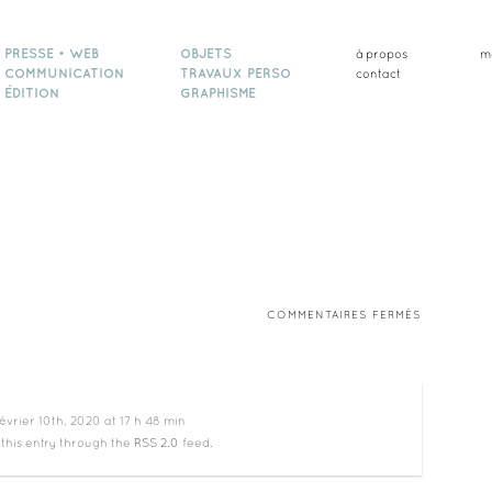
PRESSE • WEB
OBJETS
à propos
m
COMMUNICATION
TRAVAUX PERSO
contact
ÉDITION
GRAPHISME
SUR
COMMENTAIRES FERMÉS
VISHNOUT
évrier 10th, 2020 at 17 h 48 min
 this entry through the
RSS 2.0
feed.