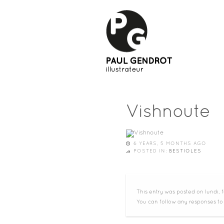
Vishnoute
6 YEARS, 5 MONTHS AGO
POSTED IN:
BESTIOLES
This entry was posted on lundi, f
You can follow any responses to