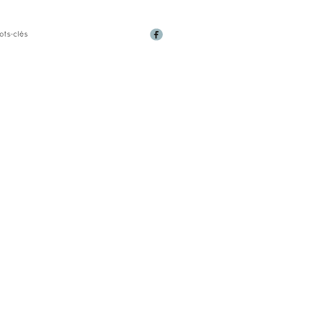
ots-clés
E