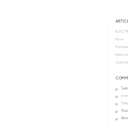
ARTIC
ELECTR
Poux
Punaises
Nazouil
Gobure
COMME
ไอศ
even
Deb
รับ
พัด