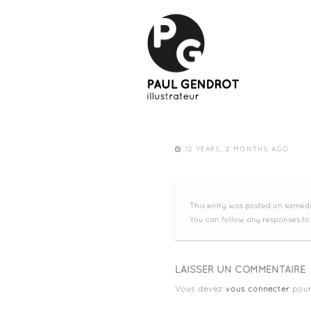
12 YEARS, 2 MONTHS AGO
This entry was posted on samedi,
You can follow any responses to
LAISSER UN COMMENTAIRE
Vous devez
vous connecter
pour