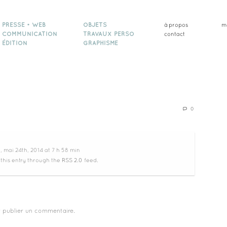
PRESSE • WEB
OBJETS
à propos
m
COMMUNICATION
TRAVAUX PERSO
contact
ÉDITION
GRAPHISME
0
 mai 24th, 2014 at 7 h 58 min
 this entry through the
RSS 2.0
feed.
 publier un commentaire.