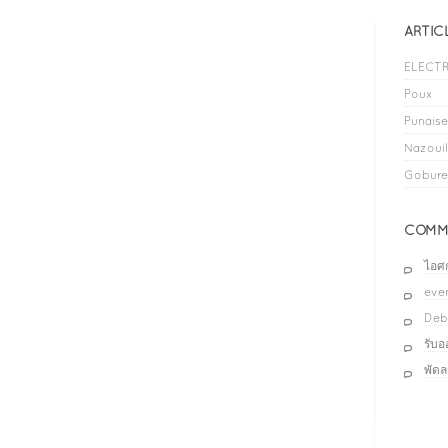
ARTIC
ELECTR
Poux
Punaises
Nazouil
Gobure
COMME
ไอศ
even
Deb
รับ
พัด